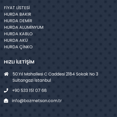
FİYAT LİSTESİ
HURDA BAKIR
HURDA DEMİR
HURDA ALÜMİNYUM
HURDA KABLO
HURDA AKÜ
HURDA ÇİNKO
HIZLI İLETIŞIM
50.Yıl Mahallesi C Caddesi 2184 Sokak No 3
Sultangazi İstanbul
+90 533 151 07 68
info@bozmetsan.com.tr