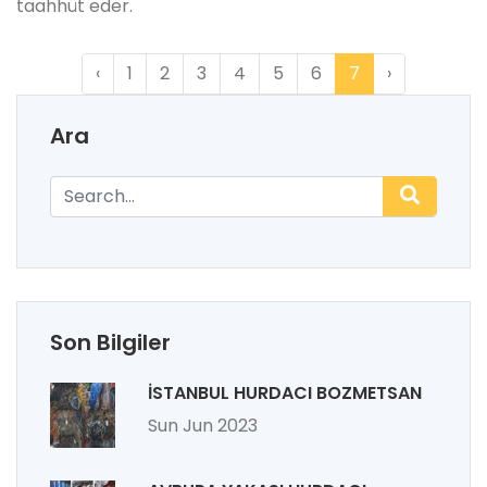
taahhüt eder.
‹
1
2
3
4
5
6
7
›
Ara
Son Bilgiler
İSTANBUL HURDACI BOZMETSAN
Sun Jun 2023