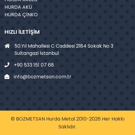
HURDA AKÜ
HURDA ÇİNKO
HIZLI İLETIŞIM
50.Yıl Mahallesi C Caddesi 2184 Sokak No 3
Sultangazi İstanbul
+90 533 151 07 68
info@bozmetsan.com.tr
© BOZMETSAN Hurda Metal 2010-2026 Her Hakkı
Saklıdır.