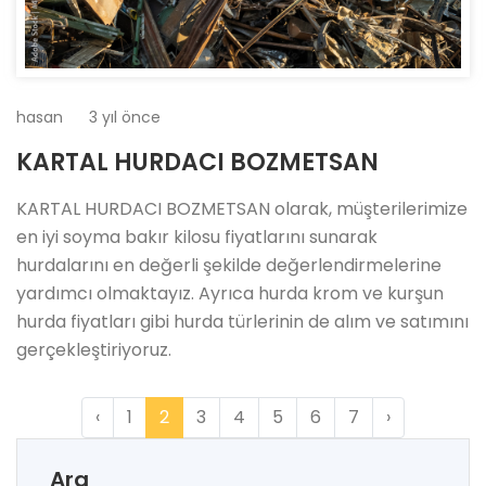
hasan
3 yıl önce
KARTAL HURDACI BOZMETSAN
KARTAL HURDACI BOZMETSAN olarak, müşterilerimize
en iyi soyma bakır kilosu fiyatlarını sunarak
hurdalarını en değerli şekilde değerlendirmelerine
yardımcı olmaktayız. Ayrıca hurda krom ve kurşun
hurda fiyatları gibi hurda türlerinin de alım ve satımını
gerçekleştiriyoruz.
‹
1
2
3
4
5
6
7
›
Ara