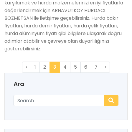
karşılamak ve hurda malzemelerinizi en iyi fiyatlarla
değerlendirmek için ARNAVUTKÖY HURDACI
BOZMETSAN ile iletişime geçebilirsiniz. Hurda bakır
fiyatları, hurda demir fiyatları, hurda çelik fiyatları,
hurda alüminyum fiyatı gibi bilgilere ulaşarak doğru
adımlar atabilir ve çevreye olan duyarlılığınızı
gösterebilirsiniz.
‹
1
2
3
4
5
6
7
›
Ara