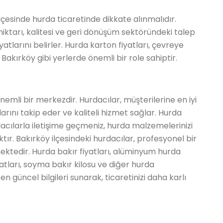
ilçesinde hurda ticaretinde dikkate alınmalıdır.
iktarı, kalitesi ve geri dönüşüm sektöründeki talep
yatlarını belirler. Hurda karton fiyatları, çevreye
 Bakırköy gibi yerlerde önemli bir role sahiptir.
önemli bir merkezdir. Hurdacılar, müşterilerine en iyi
larını takip eder ve kaliteli hizmet sağlar. Hurda
dacılarla iletişime geçmeniz, hurda malzemelerinizi
tır. Bakırköy ilçesindeki hurdacılar, profesyonel bir
ektedir. Hurda bakır fiyatları, alüminyum hurda
iyatları, soyma bakır kilosu ve diğer hurda
n güncel bilgileri sunarak, ticaretinizi daha karlı