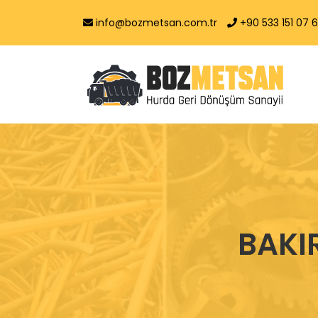
info@bozmetsan.com.tr
+90 533 151 07 
BAKI