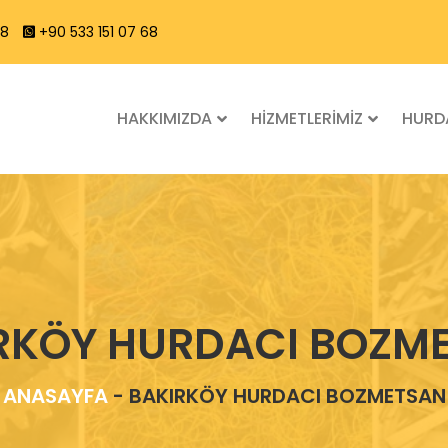
68
+90 533 151 07 68
HAKKIMIZDA
HİZMETLERİMİZ
HURDA
RKÖY HURDACI BOZM
ANASAYFA
-
BAKIRKÖY HURDACI BOZMETSAN