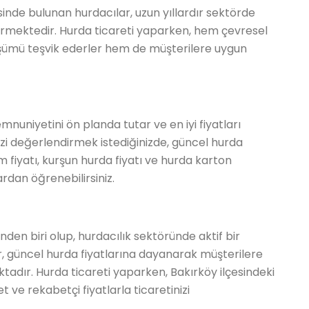
sinde bulunan hurdacılar, uzun yıllardır sektörde
vermektedir. Hurda ticareti yaparken, hem çevresel
üşümü teşvik ederler hem de müşterilere uygun
mnuniyetini ön planda tutar ve en iyi fiyatları
izi değerlendirmek istediğinizde, güncel hurda
om fiyatı, kurşun hurda fiyatı ve hurda karton
lardan öğrenebilirsiniz.
inden biri olup, hurdacılık sektöründe aktif bir
r, güncel hurda fiyatlarına dayanarak müşterilere
aktadır. Hurda ticareti yaparken, Bakırköy ilçesindeki
t ve rekabetçi fiyatlarla ticaretinizi