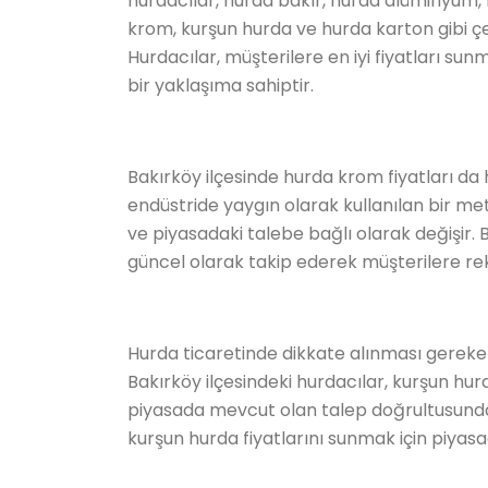
hurdacılar, hurda bakır, hurda alüminyum,
krom, kurşun hurda ve hurda karton gibi çeş
Hurdacılar, müşterilere en iyi fiyatları su
bir yaklaşıma sahiptir.
Bakırköy ilçesinde hurda krom fiyatları da
endüstride yaygın olarak kullanılan bir me
ve piyasadaki talebe bağlı olarak değişir. 
güncel olarak takip ederek müşterilere rek
Hurda ticaretinde dikkate alınması gereken 
Bakırköy ilçesindeki hurdacılar, kurşun hur
piyasada mevcut olan talep doğrultusunda b
kurşun hurda fiyatlarını sunmak için piyasa