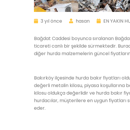
3 yıl önce
hasan
EN YAKIN H
Bağdat Caddesi boyunca sıralanan Bağdat H
ticareti canlı bir şekilde sürmektedir. Bu
diğer hurda malzemelerin güncel fiyatlarını 
Bakırköy ilçesinde hurda bakır fiyatları ol
değerli metalin kilosu, piyasa koşullarına 
kilosu oldukça değerlidir ve hurda bakır fiy
hurdacılar, müşterilere en uygun fiyatları 
eder.