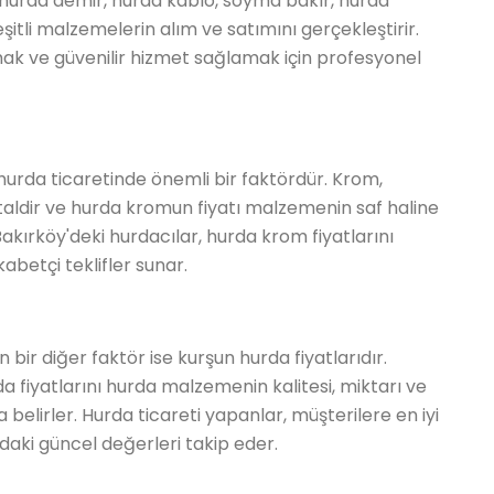
 hurda demir, hurda kablo, soyma bakır, hurda
itli malzemelerin alım ve satımını gerçekleştirir.
nmak ve güvenilir hizmet sağlamak için profesyonel
 hurda ticaretinde önemli bir faktördür. Krom,
taldir ve hurda kromun fiyatı malzemenin saf haline
Bakırköy'deki hurdacılar, hurda krom fiyatlarını
abetçi teklifler sunar.
bir diğer faktör ise kurşun hurda fiyatlarıdır.
da fiyatlarını hurda malzemenin kalitesi, miktarı ve
elirler. Hurda ticareti yapanlar, müşterilere en iyi
daki güncel değerleri takip eder.