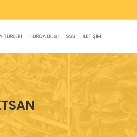
 TÜRLERİ
HURDA BİLGİ
SSS
İLETİŞİM
ETSAN