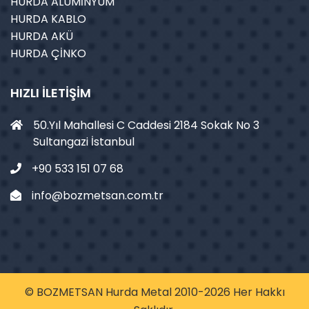
HURDA ALÜMİNYUM
HURDA KABLO
HURDA AKÜ
HURDA ÇİNKO
HIZLI İLETIŞIM
50.Yıl Mahallesi C Caddesi 2184 Sokak No 3
Sultangazi İstanbul
+90 533 151 07 68
info@bozmetsan.com.tr
© BOZMETSAN Hurda Metal 2010-2026 Her Hakkı